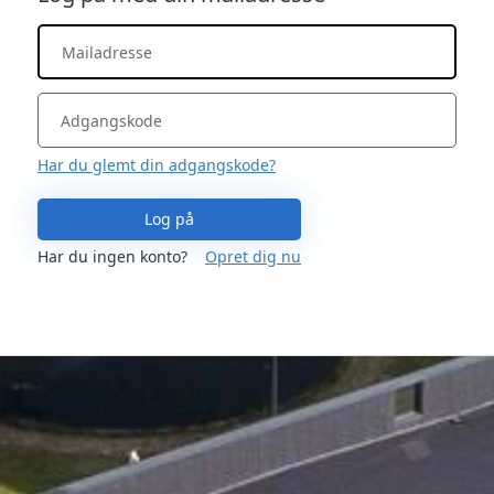
Har du glemt din adgangskode?
Log på
Har du ingen konto?
Opret dig nu