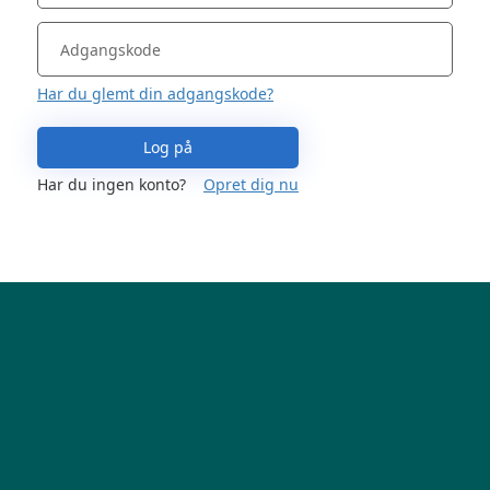
Har du glemt din adgangskode?
Log på
Har du ingen konto?
Opret dig nu