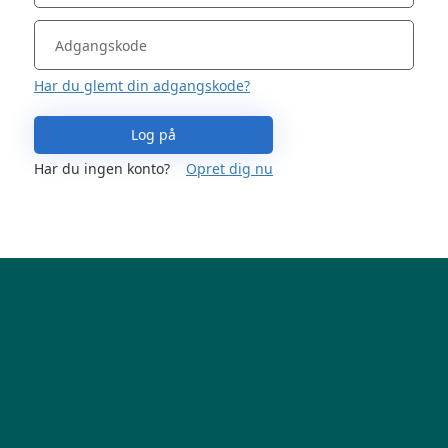
Har du glemt din adgangskode?
Log på
Har du ingen konto?
Opret dig nu