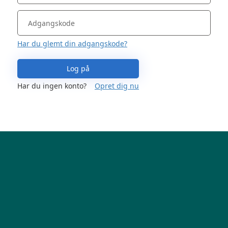
Har du glemt din adgangskode?
Log på
Har du ingen konto?
Opret dig nu