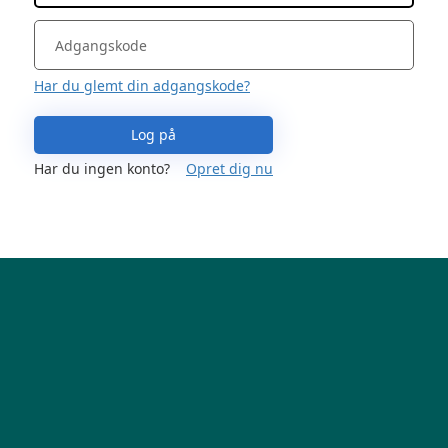
Har du glemt din adgangskode?
Log på
Har du ingen konto?
Opret dig nu