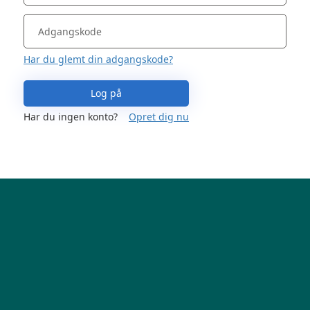
Har du glemt din adgangskode?
Log på
Har du ingen konto?
Opret dig nu