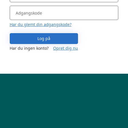
Har du glemt din adgangskode?
Log på
Har du ingen konto?
Opret dig nu