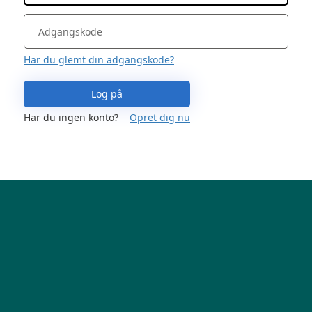
Har du glemt din adgangskode?
Log på
Har du ingen konto?
Opret dig nu