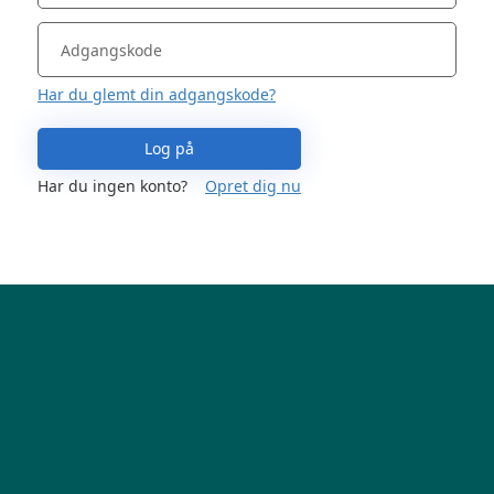
Har du glemt din adgangskode?
Log på
Har du ingen konto?
Opret dig nu