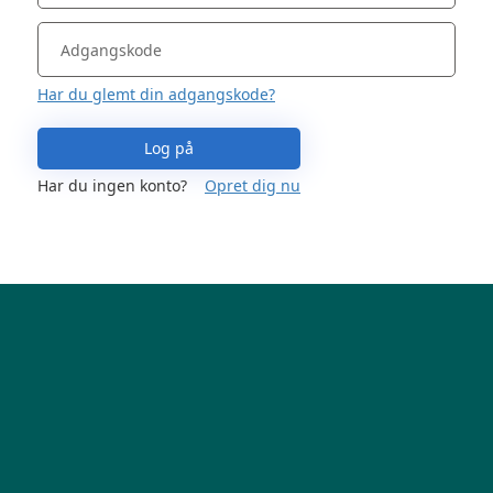
Har du glemt din adgangskode?
Log på
Har du ingen konto?
Opret dig nu