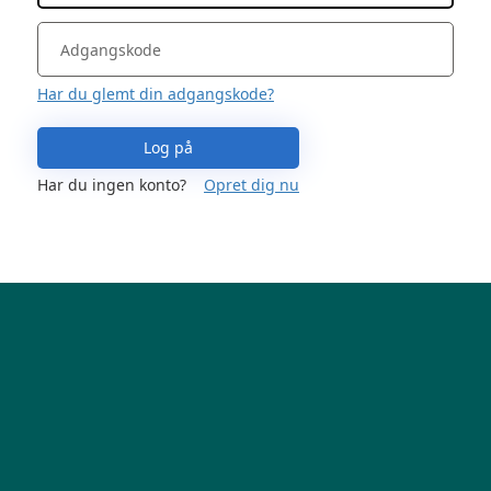
Har du glemt din adgangskode?
Log på
Har du ingen konto?
Opret dig nu