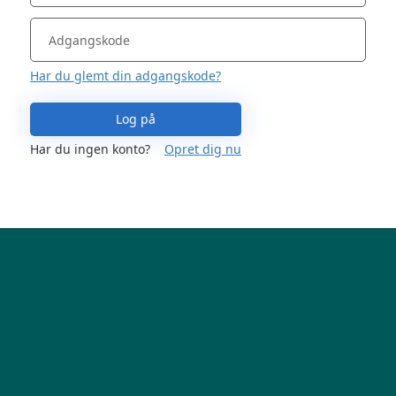
Har du glemt din adgangskode?
Log på
Har du ingen konto?
Opret dig nu