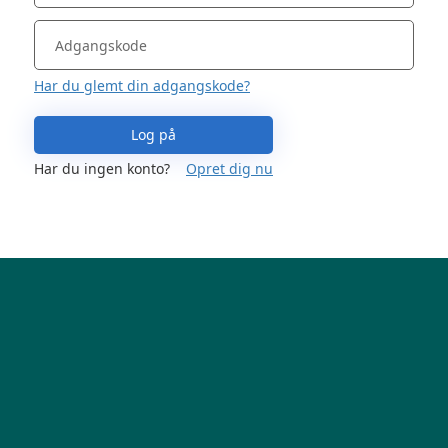
Har du glemt din adgangskode?
Log på
Har du ingen konto?
Opret dig nu