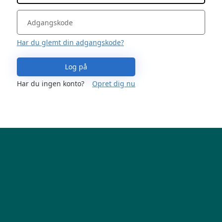
Har du glemt din adgangskode?
Log på
Har du ingen konto?
Opret dig nu